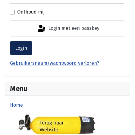
Laat wa
Onthoud mij
Login met een passkey
Login
Gebruikersnaam/wachtwoord verloren?
Menu
Home
terug website