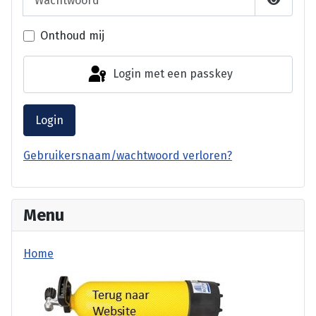
Laat wa
Onthoud mij
Login met een passkey
Login
Gebruikersnaam/wachtwoord verloren?
Menu
Home
terug website